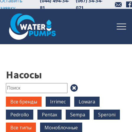
Оставить
(044) 494-34-
(067) 34-34-
заявку
81
071
Насосы
Все бренды
Irrimec
Lowara
Pedrollo
Pentax
Sempa
Speroni
Все типы
Моноблочные