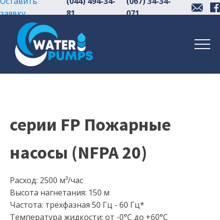
Оставить
(044) 494-34-
(067) 34-34-
заявку
81
071
серии FP Пожарные
насосы (NFPA 20)
Расход: 2500 м³/час
Высота нагнетания: 150 м
Частота: трехфазная 50 Гц - 60 Гц*
Температура жидкости: от -0°С до +60°С