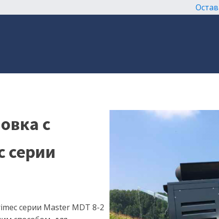
Остав
овка с
c серии
imec серии Master MDT 8-2