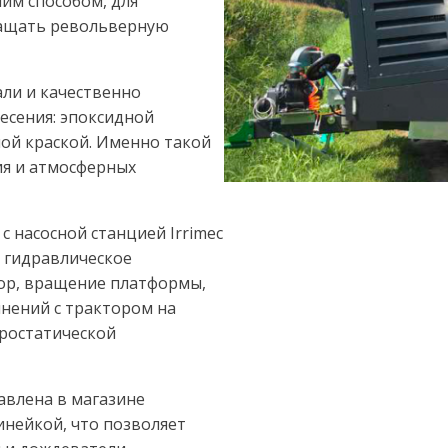
им способом, для
ращать револьверную
али и качественно
есения: эпоксидной
ой краской. Именно такой
ия и атмосферных
 насосной станцией Irrimec
: гидравлическое
ор, вращение платформы,
нений с трактором на
дростатической
авлена в магазине
инейкой, что позволяет