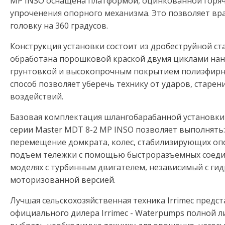
MP INSO оснащена платформой, оцинкованной горяч
упроченения опорного механизма. Это позволяет в
головку на 360 градусов.
Конструкция установки состоит из дробеструйной ст
обработана порошковой краской двумя циклами нан
грунтовкой и высокопрочным покрытием полиэфирн
способ позволяет уберечь технику от ударов, старен
воздействий.
Базовая комплектация шлангобарабанной установки с
серии Master MDT 8-2 MP INSO позволяет выполнять
перемещение домкрата, колес, стабилизирующих оп
подъем тележки с помощью быстроразъемных соеди
моделях с турбинным двигателем, независимый с ги
моторизованной версией.
Лучшая сельскохозяйственная техника Irrimec предст
официального дилера Irrimec - Waterpumps полной л