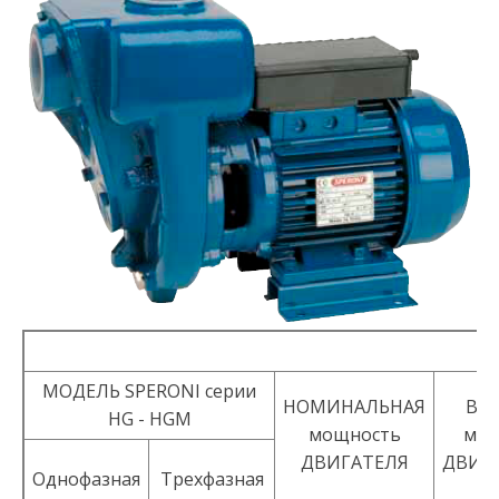
MOДEЛЬ SPERONI серии
НОМИНАЛЬНАЯ
Выx
HG - HGM
мощность
мощ
ДBИГATEЛЯ
ДBИГ
Oднoфaзнaя
Трехфазная