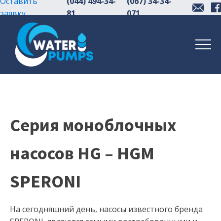
Оставить
(044) 494-34-
(067) 34-34-
заявку
81
071
Серия моноблочных
насосов HG – HGM
SPERONI
На сегодняшний день, насосы известного бренда