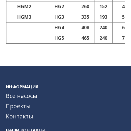
HGM2
HG2
260
152
412
HGM3
HG3
335
193
528
HG4
408
240
648
HG5
465
240
705
ИНФОРМАЦИЯ
Все насосы
Проекты
Контакты
НАШИ КОНТАКТЫ