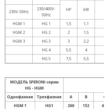
230/400V-
HP
kW
230V-50Hz
50Hz
HGM 1
HG 1
1,5
1,1
HGM 2
HG 2
2
1,5
HGM 3
HG 3
3
2,2
HG 4
5,5
4
HG 5
7,5
5,5
MOДEЛЬ SPERONI серии
HG - HGM
Oднoфaзнaя
Трехфазная
A
В
С
HGM 1
HG1
260
152
412