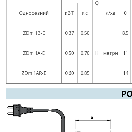
Q
Однофазний
кВТ
к.с.
л/хв
0
ZDm 1B-E
0.37
0.50
8.5
ZDm 1A-E
0.50
0.70
Н
метри
11
ZDm 1AR-E
0.60
0.85
14