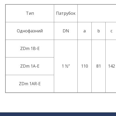
Тип
Патрубок
Однофазний
DN
a
b
c
ZDm 1B-E
ZDm 1A-E
1 ½”
110
81
142
ZDm 1AR-E