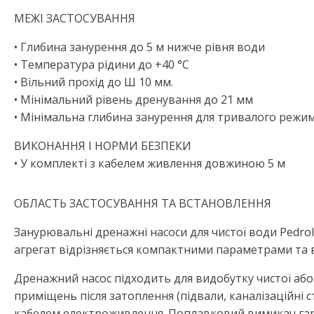
МЕЖІ ЗАСТОСУВАННЯ
• Глибина занурення до 5 м нижче рівня води
• Температура рідини до +40 °C
• Вільний прохід до Ш 10 мм.
• Мінімальний рівень дренування до 21 мм
• Мінімальна глибина занурення для тривалого режи
ВИКОНАННЯ І НОРМИ БЕЗПЕКИ
• У комплекті з кабелем живлення довжиною 5 м
ОБЛАСТЬ ЗАСТОСУВАННЯ ТА ВСТАНОВЛЕННЯ
Занурювальні дренажні насоси для чистої води Pedro
агрегат відрізняється компактними параметрами та 
Дренажний насос підходить для видобутку чистої або
приміщень після затоплення (підвали, каналізаційні
кабелем електроживлення. Поплавковий вимикач гаран