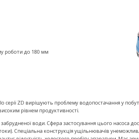
му роботи до 180 мм
llo серії ZD вирішують проблему водопостачання у побу
високим рівнем продуктивності.
 забрудненої води. Сфера застосування цього насоса до
 стоки). Спеціальна конструкція ущільнювачів унеможли
тує відсутність холостого пробігу апаратури. Має зру