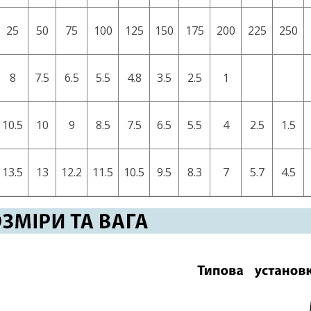
25
50
75
100
125
150
175
200
225
250
8
7.5
6.5
5.5
4.8
3.5
2.5
1
10.5
10
9
8.5
7.5
6.5
5.5
4
2.5
1.5
13.5
13
12.2
11.5
10.5
9.5
8.3
7
5.7
4.5