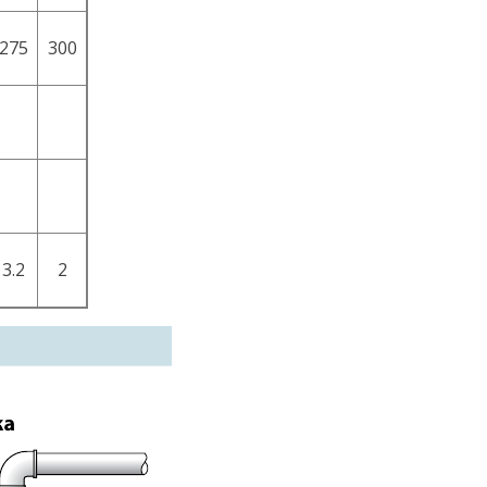
275
300
3.2
2