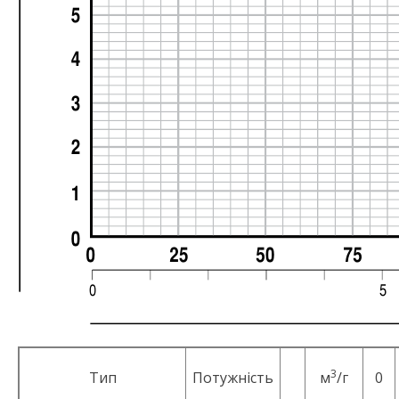
3
Тип
Потужність
м
/г
0