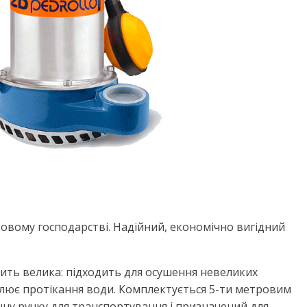
товому господарстві. Надійний, економічно вигідний
сить велика: підходить для осушення невеликих
влює протікання води. Комплектується 5-ти метровим
чну ручку для транспортування і призначений для