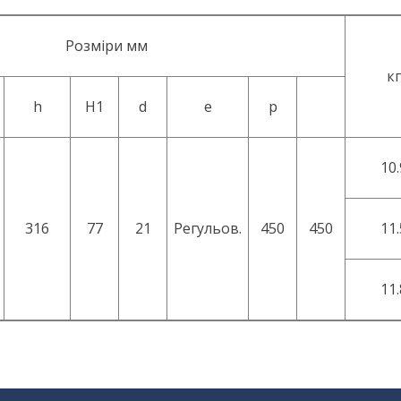
Розміри мм
кг
h
H1
d
e
p
10.
316
77
21
Регульов.
450
450
11.
11.