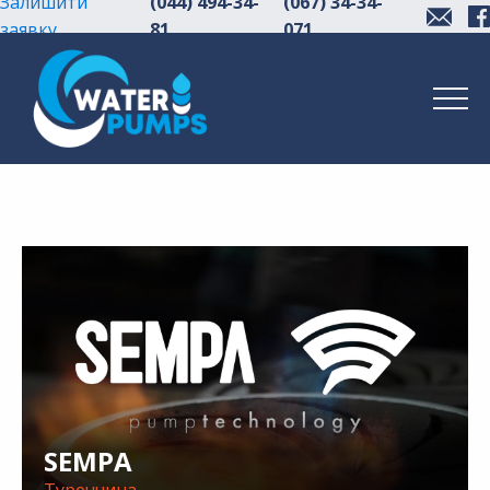
Залишити
(044) 494-34-
(067) 34-34-
заявку
81
071
SEMPA