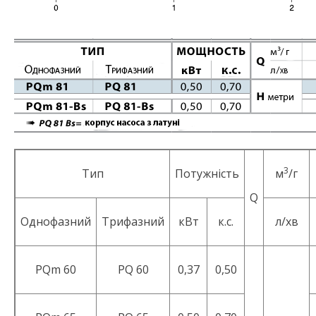
3
Тип
Потужність
м
/г
Q
Однофазний
Трифазний
кВт
к.с.
л/хв
PQm 60
PQ 60
0,37
0,50