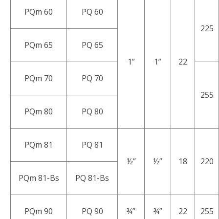
PQm 60
PQ 60
225
PQm 65
PQ 65
1”
1”
22
PQm 70
PQ 70
255
PQm 80
PQ 80
PQm 81
PQ 81
½”
½”
18
220
PQm 81-Bs
PQ 81-Bs
PQm 90
PQ 90
¾”
¾”
22
255