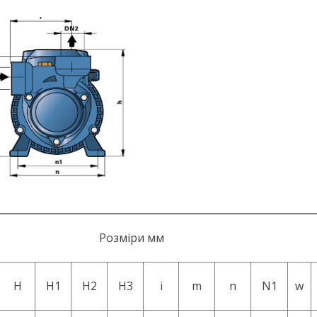
Розміри мм
H
H1
H2
H3
i
m
n
N1
w