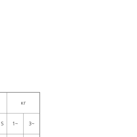
кг
S
1~
3~