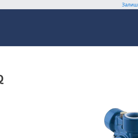
Залиш
Q