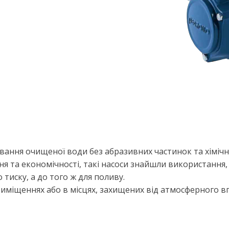
ування очищеної води без абразивних частинок та хіміч
я та економічності, такі насоси знайшли використання, 
тиску, а до того ж для поливу.
иміщеннях або в місцях, захищених від атмосферного вп