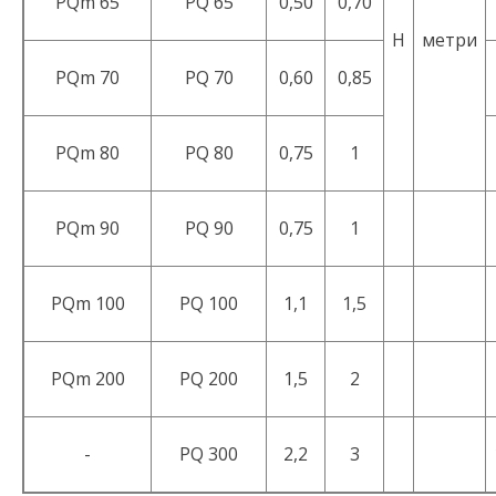
PQm 65
PQ 65
0,50
0,70
H
метри
PQm 70
PQ 70
0,60
0,85
PQm 80
PQ 80
0,75
1
PQm 90
PQ 90
0,75
1
PQm 100
PQ 100
1,1
1,5
PQm 200
PQ 200
1,5
2
-
PQ 300
2,2
3