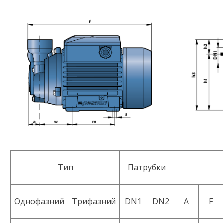
Тип
Патрубки
Однофазний
Трифазний
DN1
DN2
A
F