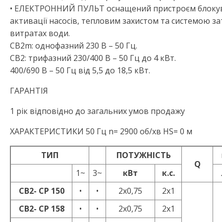
• ЕЛЕКТРОННИЙ ПУЛЬТ оснащений пристроєм блокуван
активації насосів, тепловим захистом та системою за
витратах води.
CB2m: однофазний 230 В – 50 Гц.
CB2: трифазний 230/400 В – 50 Гц до 4 кВт.
400/690 В – 50 Гц від 5,5 до 18,5 кВт.
ГАРАНТІЯ
1 рік відповідно до загальних умов продажу
ХАРАКТЕРИСТИКИ 50 Гц n= 2900 об/хв HS= 0 м
ТИП
ПОТУЖНІСТЬ
Q
1~
3~
кВт
к.с.
CB2- CP 150
•
•
2x0,75
2x1
CB2- CP 158
•
•
2x0,75
2x1