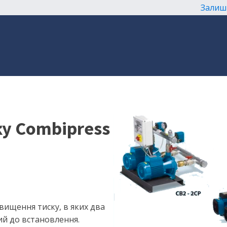
Залиш
ку Combipress
двищення тиску, в яких два
ий до встановлення.