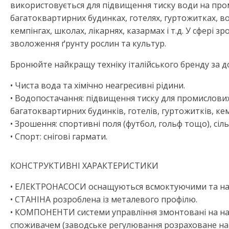
використовується для підвищення тиску води на про
багатоквартирних будинках, готелях, гуртожитках, в
кемпінгах, школах, лікарнях, казармах і т.д. У сфері зр
зволоження ґрунту рослин та культур.
Бронюйте найкращу техніку італійського бренду за д
• Чиста вода та хімічно неагресивні рідини.
• Водопостачання: підвищення тиску для промислови
багатоквартирних будинків, готелів, гуртожитків, кем
• Зрошення: спортивні поля (футбол, гольф тощо), сіль
• Спорт: снігові гармати.
КОНСТРУКТИВНІ ХАРАКТЕРИСТИКИ
• ЕЛЕКТРОНАСОСИ оснащуються всмоктуючими та на
• СТАНІНА розроблена із металевого профілю.
• КОМПОНЕНТИ системи управління змонтовані на наг
споживачем (заводське регулювання розраховане на 