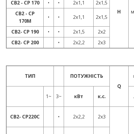
CB2 - CP 170
•
•
2x1,1
2x1,5
H
м
CB2 - CP
•
•
2x1,1
2x1,5
170M
CB2- CP 190
•
•
2x1,5
2x2
CB2- CP 200
•
2x2,2
2x3
ТИП
ПОТУЖНІСТЬ
Q
1~
3~
кВт
к.с.
CB2- CP220C
•
2x2,2
2x3