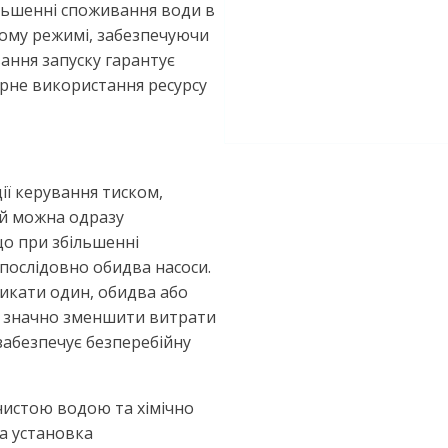
льшенні споживання води в
ому режимі, забезпечуючи
ання запуску гарантує
рне використання ресурсу
ії керування тиском,
ий можна одразу
що при збільшенні
послідовно обидва насоси.
икати один, обидва або
є значно зменшити витрати
забезпечує безперебійну
 чистою водою та хімічно
а установка