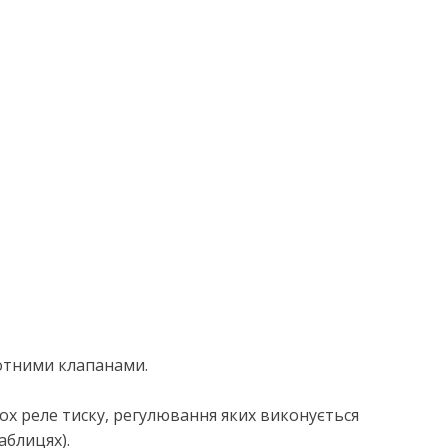
отними клапанами.
х реле тиску, регулювання яких виконується
аблицях).