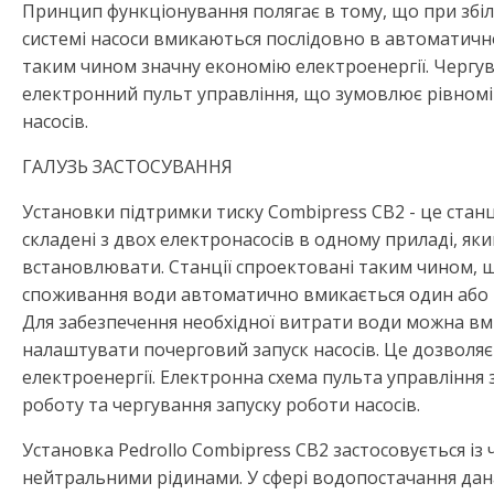
Принцип функціонування полягає в тому, що при збі
системі насоси вмикаються послідовно в автоматичн
таким чином значну економію електроенергії. Чергув
електронний пульт управління, що зумовлює рівномі
насосів.
ГАЛУЗЬ ЗАСТОСУВАННЯ
Установки підтримки тиску Combipress CB2 - це станц
складені з двох електронасосів в одному приладі, як
встановлювати. Станції спроектовані таким чином, 
споживання води автоматично вмикається один або 
Для забезпечення необхідної витрати води можна вм
налаштувати почерговий запуск насосів. Це дозволя
електроенергії. Електронна схема пульта управління 
роботу та чергування запуску роботи насосів.
Установка Pedrollo Combipress CB2 застосовується із
нейтральними рідинами. У сфері водопостачання дан