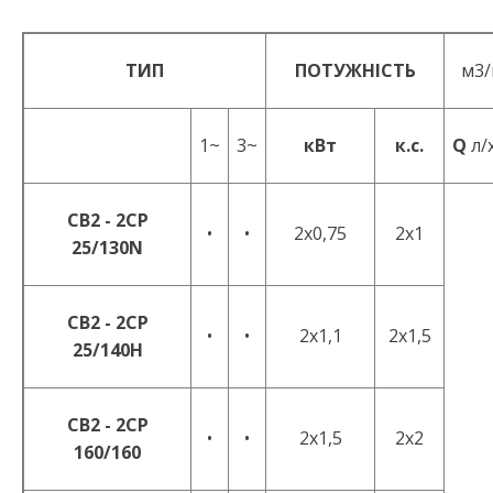
ТИП
ПОТУЖНІСТЬ
м3/
1~
3~
кВт
к.с.
Q
л/
CB2 - 2CP
•
•
2x0,75
2x1
25/130N
CB2 - 2CP
•
•
2x1,1
2x1,5
25/140H
CB2 - 2CP
•
•
2x1,5
2x2
160/160