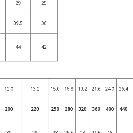
29
25
39,5
36
44
42
12,0
13,2
15,0
16,8
19,2
21,6
24,0
26,4
200
220
250
280
320
360
400
440
30
29
28
26,5
24
21,5
18