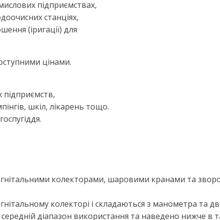
мислових підприємствах,
одоочисних станціях,
ошення (іригації) для
оступними цінами.
х підприємств,
пінгів, шкіл, лікарень тощо.
госпугіддя.
гнітальними колекторами, шаровими кранами та звор
нітальному колекторі і складаються з манометра та дво
середній діапазон використання та наведено нижче в т