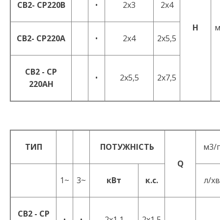
CB2- CP220B
•
2x3
2x4
H
м
CB2- CP220A
•
2x4
2x5,5
CB2 - CP
•
2x5,5
2x7,5
220AH
ТИП
ПОТУЖНІСТЬ
м3/г
Q
1~
3~
кВт
к.с.
л/хв
CB2 - CP
•
•
2x1,1
2x1,5