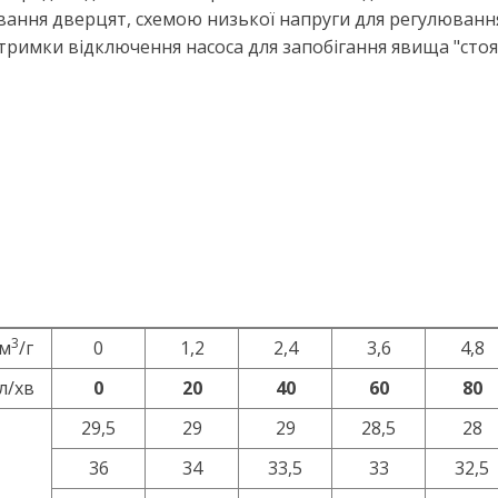
ня дверцят, схемою низької напруги для регулювання 
тримки відключення насоса для запобігання явища "стоя
3
м
/г
0
1,2
2,4
3,6
4,8
л/хв
0
20
40
60
80
29,5
29
29
28,5
28
36
34
33,5
33
32,5