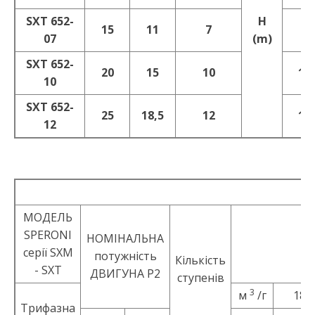
SXT 652-
H
15
11
7
94
07
(m)
SXT 652-
20
15
10
13
10
SXT 652-
25
18,5
12
15
12
MOДEЛЬ
SPERONI
НОМІНАЛЬНА
серії SXM
потужність
Кількість
- SXT
ДBИГУНА P2
ступенів
3
м
/г
18
Трифазна