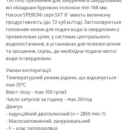
150 mm) призначені для занурення в свердловини,
які обладнані буровою колоною min 168 мм.
Насоси SPERONI серії SXT 6” мають величезну
продуктивність (до 72 куб.м./год). Застосовуються
головним чином для подачі води із свердловин у
промислових цілях, у системах центрального
водопостачання, в установках для пожежогасіння
та зрошення, скрізь, де необхідна подача чистої
води із свердловин.
Умови експлуатації:
Температурний режим рідини, що відкачується -
max 35°С
Вміст піску - max 100 гр/м3
Число запусків за годину - max 20/год
Двигун
- індукційний двополюсний (n = 2850 min-1)
- Маслозаповнений, занурювальний
- F – клас теплоізоляції