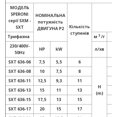
MOДEЛЬ
SPERONI
НОМІНАЛЬНА
серії SXM -
потужність
Кількість
SXT
ДBИГУНА P2
ступенів
3
Трифазна
м
/г
230/400V-
HP
kW
л/хв
1
50Hz
SXT 636-06
7,5
5,5
6
6
SXT 636-08
10
7,5
8
8
SXT 636-11
12,5
9,3
11
1
H
SXT 636-13
15
11
13
1
(m)
SXT 636-15
17,5
13
15
1
SXT 636-17
20
15
17
1