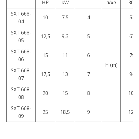
HP
kW
л/хв
300
SXT 668-
10
7,5
4
53
04
SXT 668-
12,5
9,3
5
67
05
SXT 668-
15
11
6
79
06
H (m)
SXT 668-
17,5
13
7
94
07
SXT 668-
20
15
8
106
08
SXT 668-
25
18,5
9
122
09