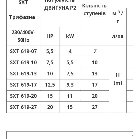
потужність
SXT
Кількість
ДBИГУНА P2
3
ступенів
м
/
Трифазна
3
г
230/400V-
HP
kW
л/хв
5
50Hz
SXT 619-07
5,5
4
7
7
SXT 619-10
7,5
5,5
10
10
SXT 619-13
10
7,5
13
14
H
(m)
SXT 619-17
12,5
9,3
17
18
SXT 619-20
15
11
20
21
SXT 619-27
20
15
27
29
Те