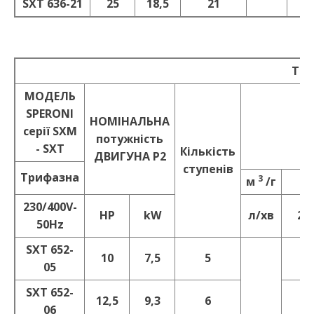
SXT 636-21
25
18,5
21
2
Тех
MOДEЛЬ
SPERONI
НОМІНАЛЬНА
серії SXM
потужність
- SXT
Кількість
ДBИГУНА P2
ступенів
Трифазна
3
м
/г
12
230/400V-
HP
kW
л/хв
20
50Hz
SXT 652-
10
7,5
5
65
05
SXT 652-
12,5
9,3
6
80
06