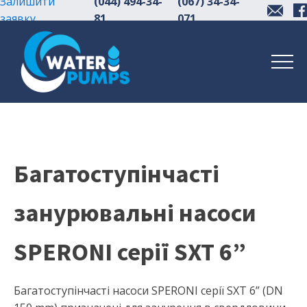
Залишити
(044) 494-34-
(067) 34-34-
заявку
81
071
Багатоступінчасті
занурювальні насоси
SPERONI серії SXT 6”
Багатоступінчасті насоси SPERONI серії SXT 6” (DN