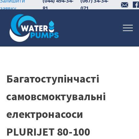
Залишити
(044) 494-34-
(067) 34-34-
заявку
81
071
Багатоступінчасті
самовсмоктувальні
електронасоси
PLURIJET 80-100