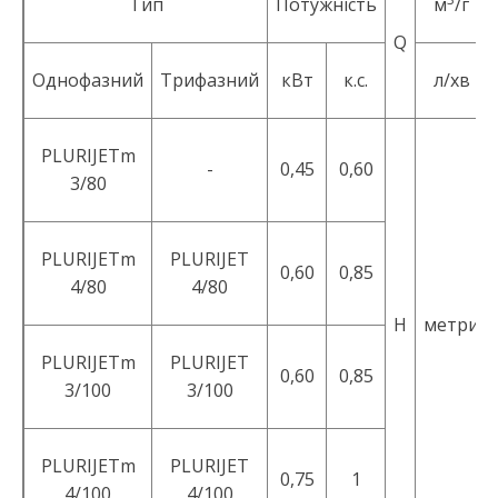
Тип
Потужність
м
/г
Q
Однофазний
Трифазний
кВт
к.с.
л/хв
PLURIJETm
-
0,45
0,60
3/80
PLURIJETm
PLURIJET
0,60
0,85
4/80
4/80
H
метри
PLURIJETm
PLURIJET
0,60
0,85
3/100
3/100
PLURIJETm
PLURIJET
0,75
1
4/100
4/100