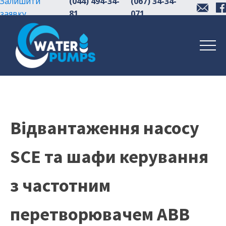
Залишити
(044) 494-34-
(067) 34-34-
заявку
81
071
Відвантаження насосу
SCE та шафи керування
з частотним
перетворювачем АВВ