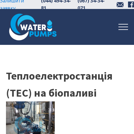
Залишити
(044) 494-34-
(067) 34-34-
заявку
81
071
Теплоелектростанція
(ТЕС) на біопаливі