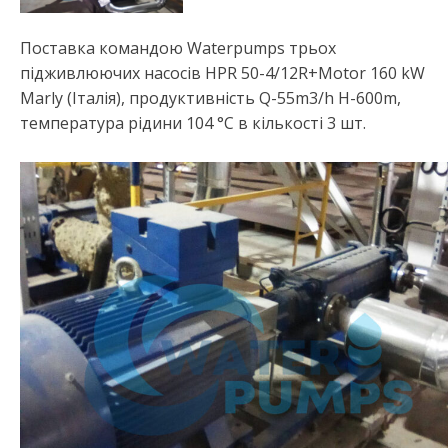
Поставка командою Waterpumps трьох
підживлюючих насосів HPR 50-4/12R+Motor 160 kW
Marly (Італія), продуктивність Q-55m3/h H-600m,
температура рідини 104 °С в кількості 3 шт.