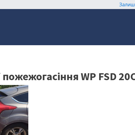
Залиш
ії пожежогасіння WP FSD 20