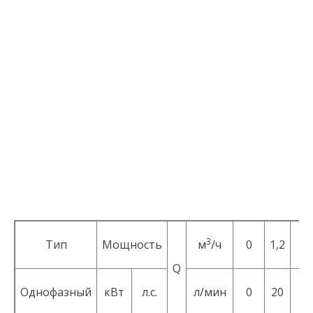
3
Тип
Мощность
м
/ч
0
1,2
2,
Q
Однофазный
кВт
л.с.
л/мин
0
20
40