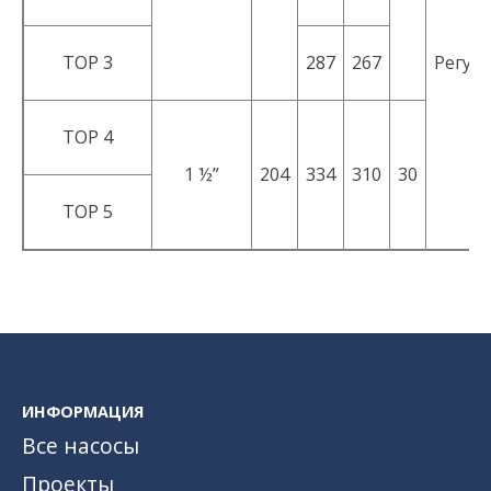
TOP 3
287
267
Регули
TOP 4
1 ½”
204
334
310
30
TOP 5
ИНФОРМАЦИЯ
Все насосы
Проекты