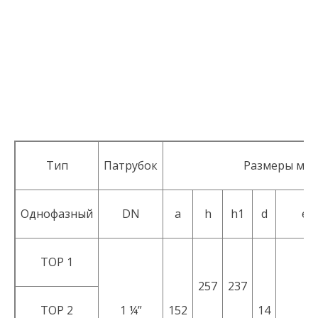
Тип
Патрубок
Размеры мм
Однофазный
DN
a
h
h1
d
e
TOP 1
257
237
TOP 2
1 ¼”
152
14