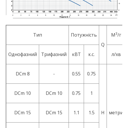
3
Тип
Потужність
М
/г
Q
Однофазний
Трифазний
кВТ
к.с.
л/хв
DСm 8
-
0.55
0.75
DCm 10
DCm 10
0.75
1
DCm 15
DCm 15
1.1
1.5
Н
метри