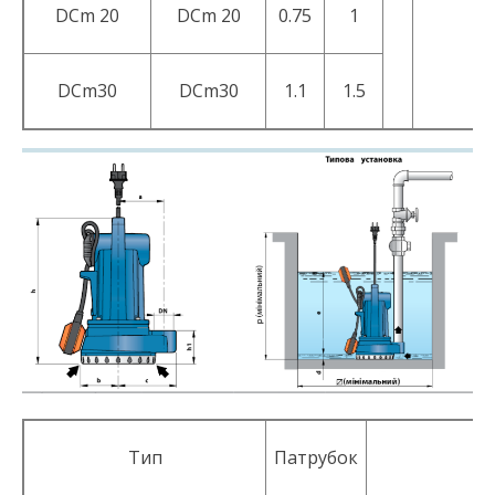
DCm 20
DCm 20
0.75
1
DCm30
DCm30
1.1
1.5
Тип
Патрубок