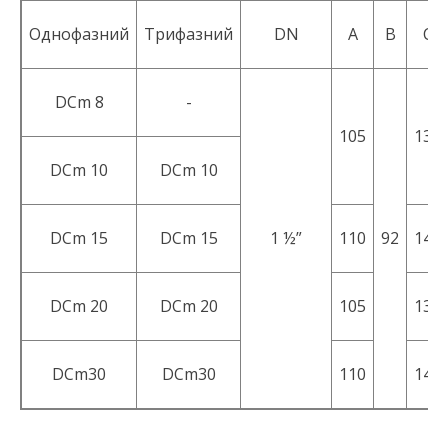
Однофазний
Трифазний
DN
A
B
C
DСm 8
-
105
136
DCm 10
DCm 10
DCm 15
DCm 15
1 ½”
110
92
140
DCm 20
DCm 20
105
136
DCm30
DCm30
110
140